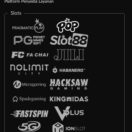
Platform Penyedia Layanan
Slots