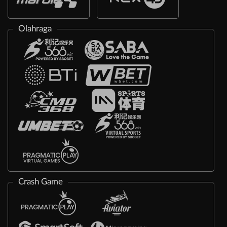
Olahraga
Crash Game