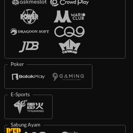
Poker
E-Sports
Sabung Ayam