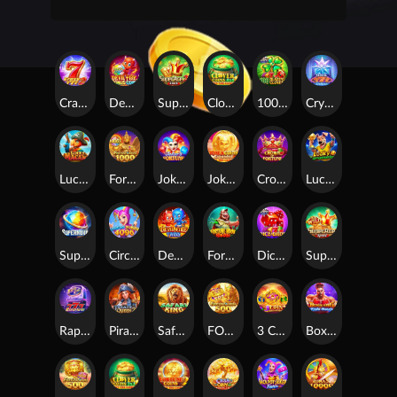
Crazy777 2
Devil Fire Bonu$ Coin
Super Ace 2
Clover Coins 4x4
100 Blazing Clover
Crystal 777 DELUXE
Lucky Macaw
Fortune Garuda 1000
Joker's Fortune
Joker Coins Expanded
Crown of Fortune
Lucky Caramelo
Supernova
Circus Joker 4096
Devil Fire Twins
Fortune Hook Boom
Dice & Drop
Super Ace SPEED
Rapid Gems 777
Pirate Queen 2
Safari King
FORTUNE GARUDA 500
3 Coin Treasures 2
Boxing King Title Match