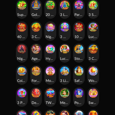
Super Ace Deluxe
Golden Queen
20 Blazing Clover
3 Lucky Baozhu
Party Ape
3 Super Ace
40 Sparkling Crown
3 Coin Golden OX
Night City
3 Witch's Lamp
10 Sparkling Crown
Lucky Jaguar 2
Nightfall Hunting
Agent Ace
Hyper Burst
Lucky Jaguar 500
Storm of Seth 2
3 Coin Wild Tiger
Coin of Lightning
Fortune Gems Legend
Money Pot
3 Lightning Blitz
Safari Mystery
World Cup
3 Pot Dragons
Devil Fire 2
TWIN WINS
Medusa
Potion Wizard
Sweet Land