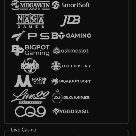
Live Casino