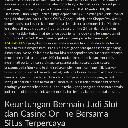
Indonesia, Ewallet atau dompet elektronik hingga deposit pulsa. Deposit jenis
bank yang diterima oleh provider game berupa : BCA, Mandiri, BRI, BNI,
Danamon, Cimb Niaga. Tersedia juga deposit via QRIS. Sedangkan jenis Ewallet
yang diterima kami yaitu : Dana, OVO, Gopay, LinkAja dan ShopeePay. Untuk
deposit pulsa pada situs kami menerima deposit pulsa telkomsel dan XL. Semua
jenis deposit pada slot gacor Indonesia selalu online 24 jam dan tidak akan
offline jika tidak terjadi maintenance pada jenis metode yang bersangkutan di
slot thailand berikut. Kami memiliki puluhan jenis provider game
RTP
ANGKASA168
yang akan membuat anda semua lebih betah dan tidak bosan
ketika bermain dengan kami. Pada situs slot gacor, terdapat fitur canggih yang
dinamakan live tv. Kalian para bettor bisa mendapatkan fasilitas tersebut hanya
dengan memiliki saldo diatas 100 ribu rupiah, kemudian kalian semua bisa
menikmati pertandingan olahraga yang anda sukai secara bebas secara
langsung pada fitur yang telah disediakan oleh kami. Kami memiliki banyak
bonus - bonus menarik seperti freebet, welcome bonus, bonus cashback, bonus
komisi hingga bonus referral. Itulah sebenarnya semua bonus yang sangat
sering diincar oleh para bettor di nusantara ini. Situs telah memahami betapa
pentingnya memberikan bonus - bonus terbaik yang sangat oleh semua pemain
judi online di Indonesia ini. Untuk membahas lebih dalam promo dalam situs.
Keuntungan Bermain Judi Slot
dan Casino Online Bersama
Situs Terpercaya