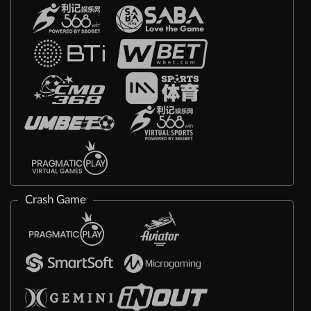
Crash Game