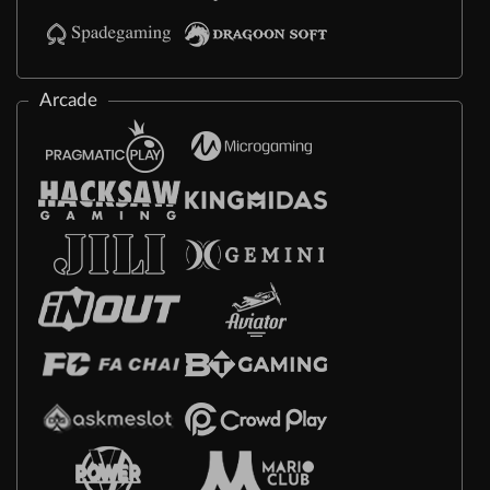
Arcade