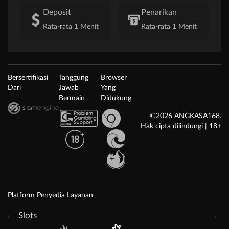
Deposit
Penarikan
Rata-rata 1 Menit
Rata-rata 1 Menit
Bersertifikasi
Tanggung
Browser
Dari
Jawab
Yang
Bermain
Didukung
©2026 ANGKASA168.
Hak cipta dilindungi | 18+
Platform Penyedia Layanan
Slots