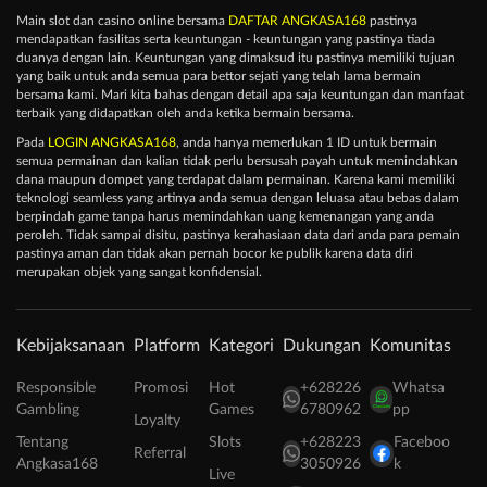
Main slot dan casino online bersama
DAFTAR ANGKASA168
pastinya
mendapatkan fasilitas serta keuntungan - keuntungan yang pastinya tiada
duanya dengan lain. Keuntungan yang dimaksud itu pastinya memiliki tujuan
yang baik untuk anda semua para bettor sejati yang telah lama bermain
bersama kami. Mari kita bahas dengan detail apa saja keuntungan dan manfaat
terbaik yang didapatkan oleh anda ketika bermain bersama.
Pada
LOGIN ANGKASA168
, anda hanya memerlukan 1 ID untuk bermain
semua permainan dan kalian tidak perlu bersusah payah untuk memindahkan
dana maupun dompet yang terdapat dalam permainan. Karena kami memiliki
teknologi seamless yang artinya anda semua dengan leluasa atau bebas dalam
berpindah game tanpa harus memindahkan uang kemenangan yang anda
peroleh. Tidak sampai disitu, pastinya kerahasiaan data dari anda para pemain
pastinya aman dan tidak akan pernah bocor ke publik karena data diri
merupakan objek yang sangat konfidensial.
Kebijaksanaan
Platform
Kategori
Dukungan
Komunitas
Responsible
Promosi
Hot
+628226
Whatsa
Gambling
Games
6780962
pp
Loyalty
Tentang
Slots
+628223
Faceboo
Referral
Angkasa168
3050926
k
Live