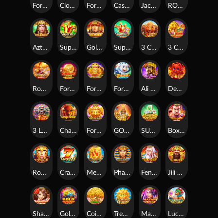
Fortune Gems 500
Clover Coins 3x3
Fortune Coins 2
Cash Coin
Jackpot Joker FEVER
ROMA X 10000
Aztec Priestess
Super Ace
Golden Empire
Super Ace Joker
3 Charge Buffalo
3 Coin Wild Horse
Roma X Deluxe
Fortune Coins
Fortune Gems 2
Fortune Monkey
Ali Baba
Devil Fire
3 LUCKY LION
Charge Buffalo
Fortune Gems
GOLDEN EMPIRE 2
SUPER MAHJONG
Boxing King
RomaX
Crazy777
Mega Ace
Pharaoh Treasure
Fengshen
Jili Caishen
Shanghai Beauty
Gold Rush
Coin Tree
Treasure Quest
Mayan Empire
Lucky Jaguar