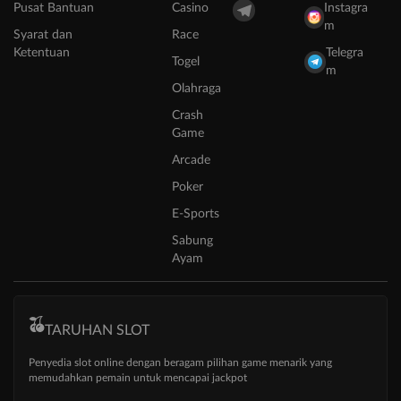
Pusat Bantuan
Casino
Instagra
m
Syarat dan
Race
Ketentuan
Telegra
Togel
m
Olahraga
Crash
Game
Arcade
Poker
E-Sports
Sabung
Ayam
TARUHAN SLOT
Penyedia slot online dengan beragam pilihan game menarik yang
memudahkan pemain untuk mencapai jackpot