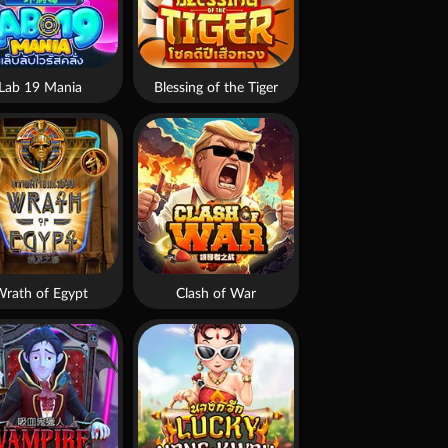
Lab 19 Mania
Blessing of the Tiger
rath of Egypt
Clash of War