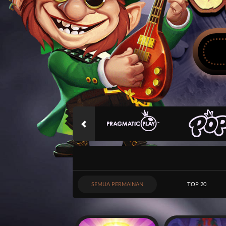
SEMUA PERMAINAN
TOP 20