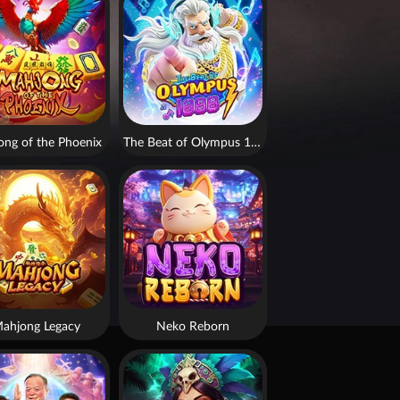
ng of the Phoenix
The Beat of Olympus 1000
ahjong Legacy
Neko Reborn