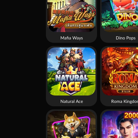
Mafia Ways
Dino Pops
Natural Ace
Roma Kingdo