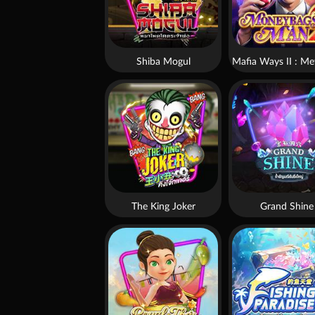
Shiba Mogul
The King Joker
Grand Shine