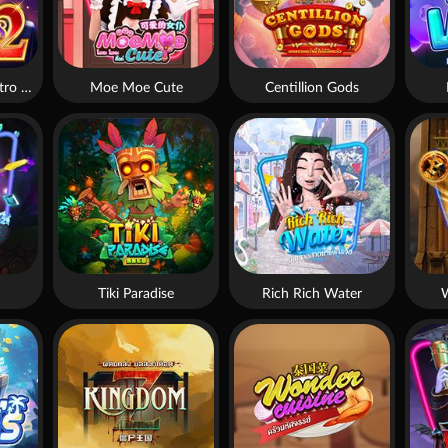
Mafia Ways II : Metro Haven Heist
Moe Moe Cute
Centillion Gods
Tiki Paradise
Rich Rich Water
W