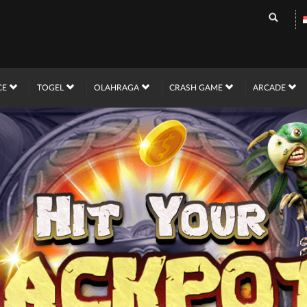
CE
TOGEL
OLAHRAGA
CRASH GAME
ARCADE