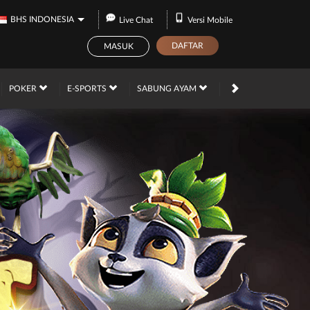
BHS INDONESIA
Live Chat
Versi Mobile
DAFTAR
MASUK
PROMOSI
POKER
E-SPORTS
SABUNG AYAM