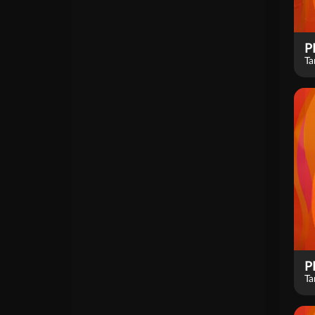
P
Ta
P
Ta