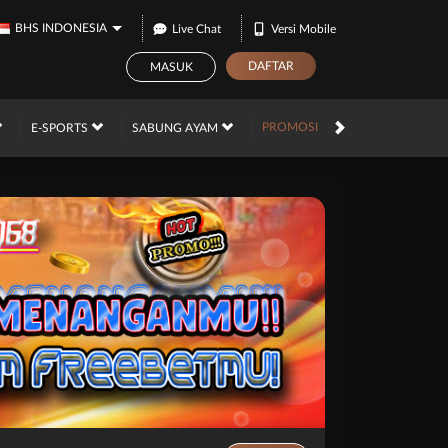
BHS INDONESIA
Live Chat
Versi Mobile
DAFTAR
MASUK
PROMOSI
E-SPORTS
SABUNG AYAM