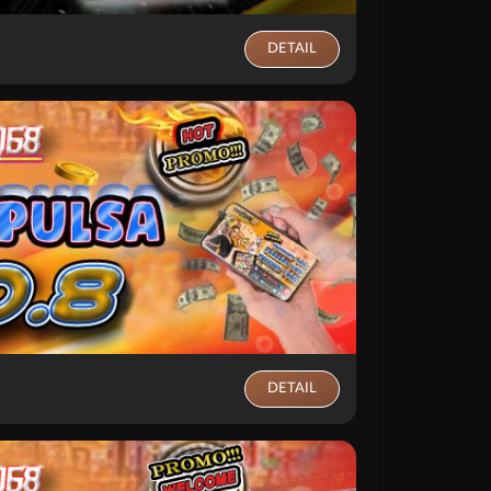
DETAIL
DETAIL