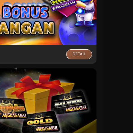
DETAIL