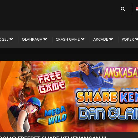
OGEL
OLAHRAGA
CRASH GAME
ARCADE
POKER