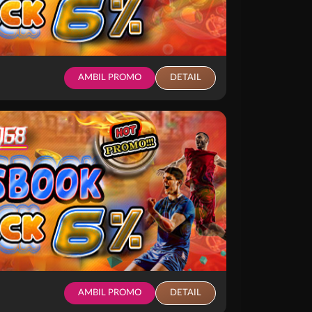
AMBIL PROMO
DETAIL
AMBIL PROMO
DETAIL