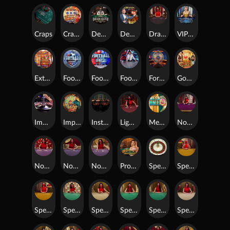
Craps
Crazy Coin Flip
Dead or Alive: Saloon
Deal or No Deal
Dragon_Tiger
VIP Always 6 Blackjack 1
Extra Chilli Epic Spin
Football Studio
Football Studio Dice
Football_Studio
Fortune_Wheel
Gonzo's Treasure Map
Immersive_Roulette
Imperial Quest
Instant_Roulette
Lightning_Baccarat
Mega Ball
No_Comm_Baccarat
No_Comm_Speed_Baccarat_A
No_Comm_Speed_Baccarat_B
No_Comm_Speed_Baccarat_C
Prosperity Tree Baccarat
Speed_Auto_Roulette
Speed_Baccarat_A
Speed_Baccarat_B
Speed_Baccarat_C
Speed_Baccarat_D
Speed_Baccarat_E
Speed_Baccarat_F
Speed_Baccarat_G