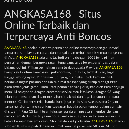
Anti Boncos
ANGKASA168 | Situs
Online Terbaik dan
Terpercaya Anti Boncos
ANGKASA168
adalah platform permainan online terpercaya dengan inovasi
tanpa batas, pelayanan cepat, dan pengalaman terbaik untuk semua pengguna
di Asia.
ANGKASA168
adalah situs judi online dengan 1001 jenis pilihan
permainan dengan beraneka ragam tema yang terus berekspansi luas dalam
bidang judi ini. Pilihan permainan yang terdapat pada Provider
ANGKASA 168
berupa slot online, live casino, poker online, judi bola, tembak ikan, togel
hingga sabung ayam. Permainan judi yang disediakan oleh kami memiliki
beraneka ragam pasaran dengan minimal taruhan yang cukup menggiurkan
pada setiap jenis game . Rata - rata permainan yang disajikan oleh Provider juga
memiliki pelayanan dengan customer service atau kita kenal dengan CS yang
telah berpengalaman dalam memahami maksud dan juga kemauan dari para
member. Customer service handal kami juga selalu siap siaga selama 24 jam
tanpa henti untuk memberikan kepuasan kepada para member dalam bermain
di situs ini. Para CS kami telah lulus sensor dalam melayani member dengan
ramah, tamah dan pastinya membuat anda semua para bettor semakin manja
ketika bermain bersama kami. Minimal deposit pada situs
ANGKASA 168
hanya
sebesar 10 ribu rupiah dengan minimal nominal penarikan 50 ribu. Metode