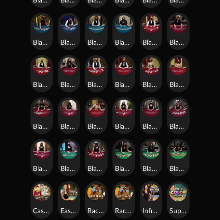
Blackjack_J
Blackjack_Party
Blackjack_Platinum_VIP
Blackjack_Silver_1
Blackjack_Silver_2
Blackjack_Silver_3
Blackjack_Silver_4
Blackjack_Silver_5
Blackjack_Silver_6
Blackjack_Silver_7
Blackjack_VIP_A
Blackjack_VIP_Alpha
Blackjack_VIP_B
Blackjack_VIP_Beta
Blackjack_VIP_C
Blackjack_VIP_D
Blackjack_VIP_E
Blackjack_VIP_G
Blackjack_VIP_Gamma
Blackjack_VIP_H
Blackjack_VIP_I
Blackjack_VIP_L
Blackjack_VIP_M
Blackjack_VIP_N
Blackjack_VIP_Q
Blackjack_VIP_x
Blackjack_VIP_Z
Blackjack_White_A
Blackjack_White_B
Blackjack_White_C
Cash or Crash
Easy Blackjack
Race Track
Race Track First Person
Infinite Bet Stacker Blackjack
Super Color Game