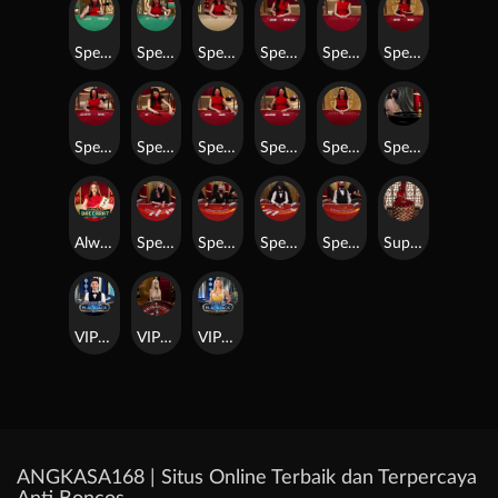
Speed_Baccarat_H
Speed_Baccarat_I
Speed_Baccarat_J
Speed_Baccarat_k
Speed_Baccarat_L
Speed_Baccarat_N
Speed_Baccarat_O
Speed_Baccarat_P
Speed_Baccarat_Q
Speed_Baccarat_R
Speed_Baccarat_S
Speed_Roulette
Always 9 Baccarat
Speed_VIP_Blackjack_A
Speed_VIP_Blackjack_B
Speed_VIP_Blackjack_C
Speed_VIP_Blackjack_D
Super_Sic_Bo
VIP Always 6 Blackjack 2
VIP_Roulette
VIP Always 6 Blackjack 3
ANGKASA168 | Situs Online Terbaik dan Terpercaya