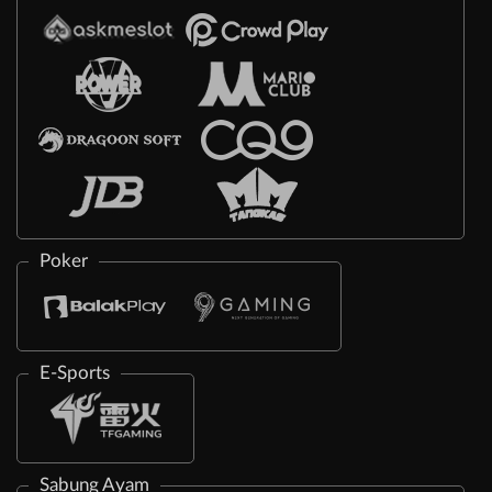
Poker
E-Sports
Sabung Ayam