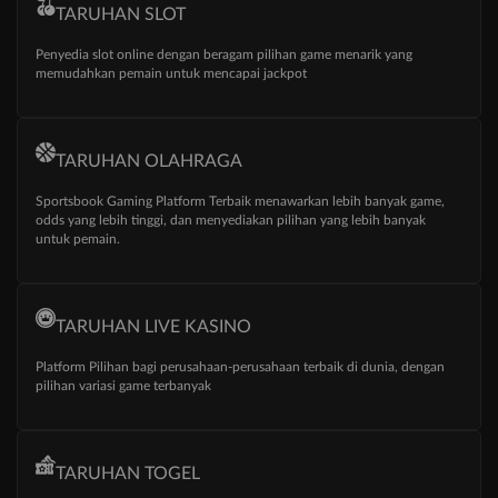
TARUHAN SLOT
Penyedia slot online dengan beragam pilihan game menarik yang
memudahkan pemain untuk mencapai jackpot
TARUHAN OLAHRAGA
Sportsbook Gaming Platform Terbaik menawarkan lebih banyak game,
odds yang lebih tinggi, dan menyediakan pilihan yang lebih banyak
untuk pemain.
TARUHAN LIVE KASINO
Platform Pilihan bagi perusahaan-perusahaan terbaik di dunia, dengan
pilihan variasi game terbanyak
TARUHAN TOGEL