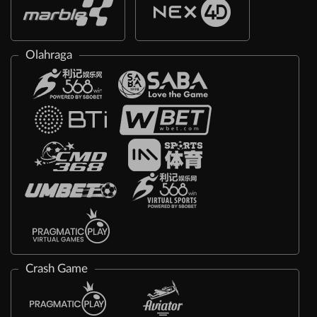
Olahraga
Crash Game