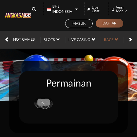
BHS
Live
Versi
Chat
Mobile
INDONESIA
DAFTAR
MASUK
HOT GAMES
SLOTS
LIVE CASINO
RACE
TOG
Permainan
i