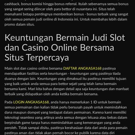
cashback, bonus komisi hingga bonus referral. Itulah sebenarnya semua bonus
yang sangat sering diincar oleh para bettor di nusantara ini. Situs telah
memahami betapa pentingnya memberikan bonus - bonus terbaik yang sangat
oleh semua pemain judi online di Indonesia ini. Untuk membahas lebih dalam
promo dalam situs.
Keuntungan Bermain Judi Slot
dan Casino Online Bersama
Situs Terpercaya
Main slot dan casino online bersama
DAFTAR ANGKASA168
pastinya
mendapatkan fasilitas serta keuntungan - keuntungan yang pastinya tiada
duanya dengan lain. Keuntungan yang dimaksud itu pastinya memiliki tujuan
yang baik untuk anda semua para bettor sejati yang telah lama bermain
bersama kami. Mari kita bahas dengan detail apa saja keuntungan dan manfaat
terbaik yang didapatkan oleh anda ketika bermain bersama.
Pada
LOGIN ANGKASA168
, anda hanya memerlukan 1 ID untuk bermain
semua permainan dan kalian tidak perlu bersusah payah untuk memindahkan
dana maupun dompet yang terdapat dalam permainan. Karena kami memiliki
teknologi seamless yang artinya anda semua dengan leluasa atau bebas dalam
berpindah game tanpa harus memindahkan uang kemenangan yang anda
peroleh. Tidak sampai disitu, pastinya kerahasiaan data dari anda para pemain
pastinya aman dan tidak akan pernah bocor ke publik karena data diri