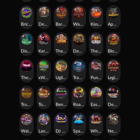
Brick Snake 2000
Deadwood xNudge
Barbarian Fury
Warrior Graveyard xNudge
Kiss My Chainsaw
Apocalypse Super xNudge
Disturbed
Karen Maneater
The Border
Dead Men Walking
The Cage
Blood Diamond
The Rave
xWays Hoarder xSplit
Ugliest Catch
Tractor Beam
Punk Rocker
Legion X
True kult
Tomb of Nefertiti
Benji Killed in Vegas
Roadkill
East Coast Vs West Coast
Devil's Crossroad
Walk of Shame
Land of the Free
DJ Psycho
Space Donkey
Whacked
Nexus Tombstone RIP