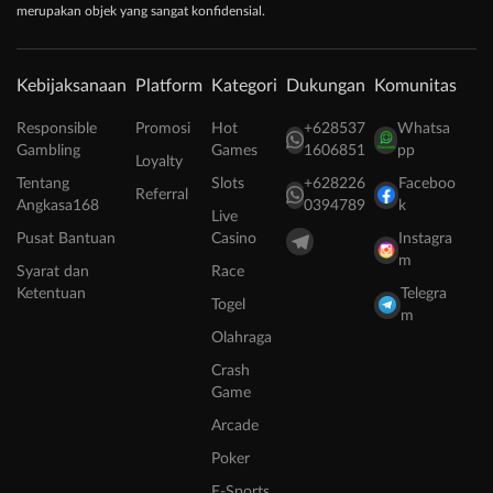
merupakan objek yang sangat konfidensial.
Kebijaksanaan
Platform
Kategori
Dukungan
Komunitas
Responsible
Promosi
Hot
+628537
Whatsa
Gambling
Games
1606851
pp
Loyalty
Tentang
Slots
+628226
Faceboo
Referral
Angkasa168
0394789
k
Live
Pusat Bantuan
Casino
Instagra
m
Syarat dan
Race
Ketentuan
Telegra
Togel
m
Olahraga
Crash
Game
Arcade
Poker
E-Sports