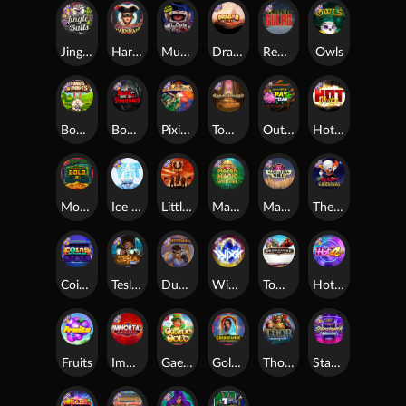
Jingle Balls
Harlequin Carnival
Munchies
Dragon Tribe
Remember Gulag
Owls
Bonus Bunnies
Book Of Shadows
Pixies vs Pirates
Tomb of Akhenaten
Outsourced: Payday
Hot Nudge
Monkey's Gold xPays
Ice Ice Yeti
Little Bighorn
Mayan Magic Wildfire
Manhattan Goes Wild
The Creepy Carnival
Coins of Fortune
Tesla Jolt
Dungeon Quest
WiXX
Tombstone
Hot 4 Cash
Fruits
Immortal Fruits
Gaelic Gold
Golden Genie And The Walking Wilds
Thor: Hammer Time
Starstruck