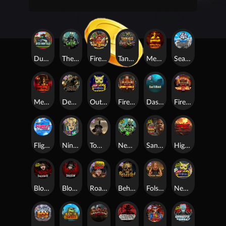
Duck Hunters
The Crypt
Fire in the Hole 3
Tanked
Mental
Seamen
Mental 2
Dead Canary
Outsourced
Fire In The Hole xBomb
Das xBoot
Fire in the Hole 2
Flight Mode
Nine To Five
Tombstone RIP
Nexus The Crypt
San Quentin 2: Death Row
Highway to Hell
Blood & Shadow 2
Blood & Shadow
Road Rage
Beheaded
Folsom Prison
Nexus Outsourced