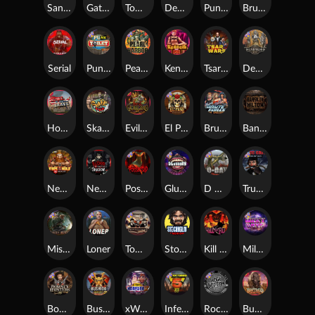
San Quentin xWays
Gator Hunters
Tombstone Slaughter
Dead, Dead, or Deader
Punk Rocker 2
Brute Force
Serial
Punk Toilet
Pearl Harbor
Kenneth Must Die
Tsar Wars
Deadwood R.I.P
Home of the Brave
Skate or Die
Evil Goblins xBomb
El Pasa Gunfight xNudge
Brute Force: Alien Onslaught
Bangkok Hilton
Nexus Fire In The Hole xBomb
Nexus Blood & Shadow
Possessed
Gluttony
D Day
True Grit Redemption
Misery Mining
Loner
Tombstone No Mercy
Stockholm Syndrome
Kill Em All
Milky Ways
Bounty Hunters xNudge®
Bushido Way xNudge
xWays Hoarder 2
Infectious 5 xWays
Rock Bottom
Buffalo Hunter