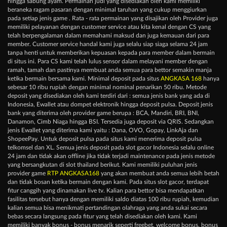
hingga sabung ayam. Permainan judi yang disediakan oleh kami memiliki
beraneka ragam pasaran dengan minimal taruhan yang cukup menggiurkan
pada setiap jenis game . Rata - rata permainan yang disajikan oleh Provider juga
memiliki pelayanan dengan customer service atau kita kenal dengan CS yang
telah berpengalaman dalam memahami maksud dan juga kemauan dari para
member. Customer service handal kami juga selalu siap siaga selama 24 jam
tanpa henti untuk memberikan kepuasan kepada para member dalam bermain
di situs ini. Para CS kami telah lulus sensor dalam melayani member dengan
ramah, tamah dan pastinya membuat anda semua para bettor semakin manja
ketika bermain bersama kami. Minimal deposit pada situs
ANGKASA 168
hanya
sebesar 10 ribu rupiah dengan minimal nominal penarikan 50 ribu. Metode
deposit yang disediakan oleh kami terdiri dari : semua jenis bank yang ada di
Indonesia, Ewallet atau dompet elektronik hingga deposit pulsa. Deposit jenis
bank yang diterima oleh provider game berupa : BCA, Mandiri, BRI, BNI,
Danamon, Cimb Niaga hingga BSI. Tersedia juga deposit via QRIS. Sedangkan
jenis Ewallet yang diterima kami yaitu : Dana, OVO, Gopay, LinkAja dan
ShopeePay. Untuk deposit pulsa pada situs kami menerima deposit pulsa
telkomsel dan XL. Semua jenis deposit pada slot gacor Indonesia selalu online
24 jam dan tidak akan offline jika tidak terjadi maintenance pada jenis metode
yang bersangkutan di slot thailand berikut. Kami memiliki puluhan jenis
provider game
RTP ANGKASA168
yang akan membuat anda semua lebih betah
dan tidak bosan ketika bermain dengan kami. Pada situs slot gacor, terdapat
fitur canggih yang dinamakan live tv. Kalian para bettor bisa mendapatkan
fasilitas tersebut hanya dengan memiliki saldo diatas 100 ribu rupiah, kemudian
kalian semua bisa menikmati pertandingan olahraga yang anda sukai secara
bebas secara langsung pada fitur yang telah disediakan oleh kami. Kami
memiliki banyak bonus - bonus menarik seperti freebet, welcome bonus, bonus