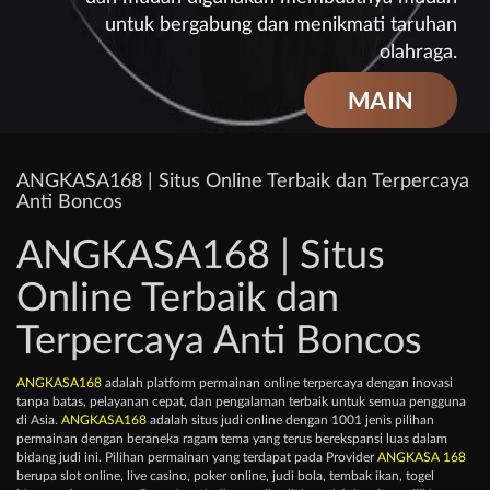
untuk bergabung dan menikmati taruhan
olahraga.
MAIN
ANGKASA168 | Situs Online Terbaik dan Terpercaya
Anti Boncos
ANGKASA168 | Situs
Online Terbaik dan
Terpercaya Anti Boncos
ANGKASA168
adalah platform permainan online terpercaya dengan inovasi
tanpa batas, pelayanan cepat, dan pengalaman terbaik untuk semua pengguna
di Asia.
ANGKASA168
adalah situs judi online dengan 1001 jenis pilihan
permainan dengan beraneka ragam tema yang terus berekspansi luas dalam
bidang judi ini. Pilihan permainan yang terdapat pada Provider
ANGKASA 168
berupa slot online, live casino, poker online, judi bola, tembak ikan, togel