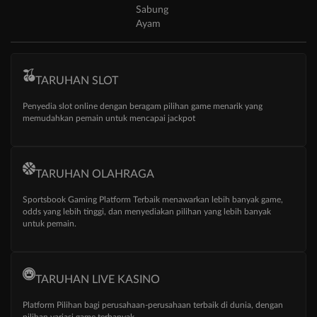
Sabung
Ayam
TARUHAN SLOT
Penyedia slot online dengan beragam pilihan game menarik yang
memudahkan pemain untuk mencapai jackpot
TARUHAN OLAHRAGA
Sportsbook Gaming Platform Terbaik menawarkan lebih banyak game,
odds yang lebih tinggi, dan menyediakan pilihan yang lebih banyak
untuk pemain.
TARUHAN LIVE KASINO
Platform Pilihan bagi perusahaan-perusahaan terbaik di dunia, dengan