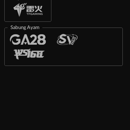
Sabung Ayam